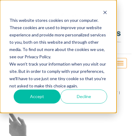
OSE
This website stores cookies on your computer.
These cookies are used to improve your website
experience and provide more personalized services
to you, both on this website and through other
media. To find out more about the cookies we use,
see our Privacy Policy.
Toggle
We won't track your information when you visit our
navigati
site. But in order to comply with your preferences,
BUSINESS SUCCESS
we'll have to use just one tiny cookie so that you're
not asked to make this choice again.
by
Ian George Bolton
Sep 02, 2017
BUSINESS ENGLISH
Accept
Decline
Tags:
business
,
corso
,
English
,
inglese
,
Milano