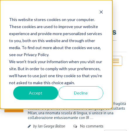
This website stores cookies on your computer.
These cookies are used to improve your website
experience and provide more personalized services
to you, both on this website and through other
media. To find out more about the cookies we use,
see our Privacy Policy.
Toggle
We won't track your information when you visit our
navigati
site. But in order to comply with your preferences,
we'll have to use just one tiny cookie so that you're
not asked to make this choice again.
TRINITY EXAMS
UN’OPPORTUNITÀ DI CRESCITA INCLUSIVA E
Accept
Decline
STIMOLANTE PER LA COMUNITÀ
11
Doposcuola, laboratori e progetti per contrastare la fragilità
Jul, 2023
educativa e promuovere l’inclusione Language Consultants
Milan, una rinomata scuola di lingua, si unisce in una
collaborazione entusiasmante con lR ...
by Ian George Bolton
No comments