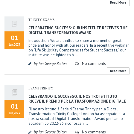
Read More
TRINITY EXAMS
CELEBRATING SUCCESS: OUR INSTITUTE RECEIVES THE
DIGITAL TRANSFORMATION AWARD
01
Introduction: We are thrilled to share a moment of great
Jun, 2023
pride and honor with all our readers. In a recent live webinar
on “Life Skills: Key Competencies for Student Success,” our
institute was delighted to b ...
by Ian George Bolton
No comments
Read More
ESAMI TRINITY
CELEBRANDO IL SUCCESSO: IL NOSTRO ISTITUTO
RICEVE IL PREMIO PER LA TRASFORMAZIONE DIGITALE
01
“Il nostro Istituto è Sede d’Esame Trinity per la Digital
Jun, 2023
Transformation Trinity College London ha assegnato alla
nostra scuola il Digital Transformation Award per l’anno
accademico 2022-23, riconoscen ...
by Ian George Bolton
No comments