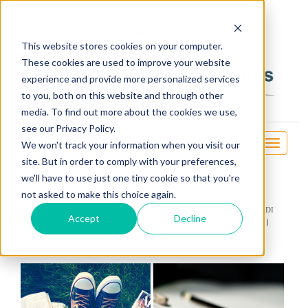
OSE
This website stores cookies on your computer.
These cookies are used to improve your website
experience and provide more personalized services
to you, both on this website and through other
media. To find out more about the cookies we use,
see our Privacy Policy.
Toggle
We won't track your information when you visit our
navigati
site. But in order to comply with your preferences,
ESAMI CAMBRIDGE A MILANO
we'll have to use just one tiny cookie so that you're
not asked to make this choice again.
BUSINESS ENGLISH
,
ENGLISH FOR SPECIFIC PURPOSES
,
ESAMI DI
Accept
Decline
by
Ian George Bolton
INGLESE
,
GENERAL ENGLISH
,
MILANO
Aug 30, 2017
Tags:
Cambridge
,
corso
,
English
,
esami
,
exam
,
inglese
,
Milano