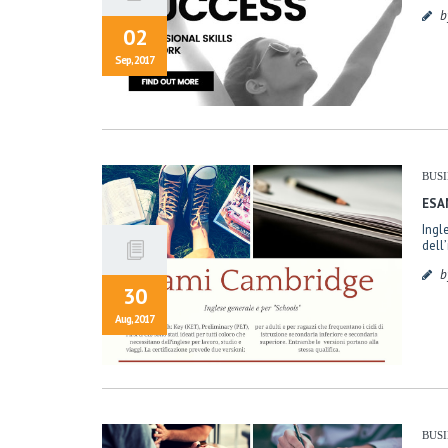
b
02
Sep, 2017
BUS
ESA
Ingl
dell’
b
30
Aug, 2017
BUS