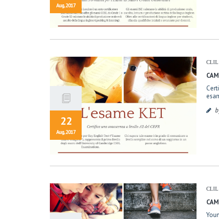
Aug, 2017
CLI
CAM
Cert
esam
b
22
Aug, 2017
CLI
CAM
Youn