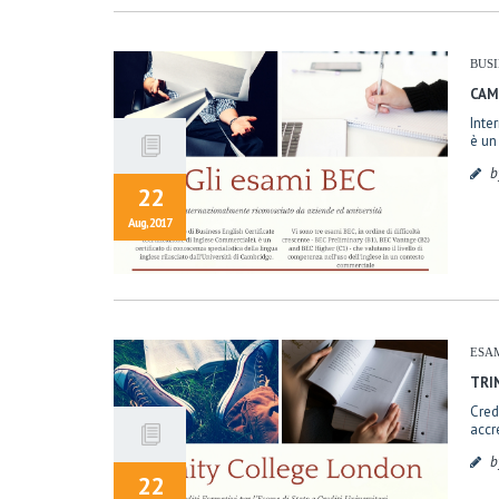
BUS
CAM
Inte
è un
b
22
Aug, 2017
ESAM
TRI
Cred
accre
b
22