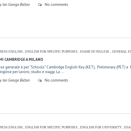
y Ian George Bolton
No comments
INESS ENGLISH
,
ENGLISH FOR SPECIFIC PURPOSES
,
ESAMI DI INGLESE
,
GENERAL E
MI CAMBRIDGE A MILANO
ese generale e per “Schools” Cambridge English: Key (KET), Preliminary (PET) e Fi
inglese per lavoro, studio e viaggi. La ...
y Ian George Bolton
No comments
INESS ENGLISH
,
ENGLISH FOR SPECIFIC PURPOSES
,
ENGLISH FOR UNIVERSITY
,
ESA