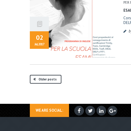
PER 
ESA
Cors
DELF 
b
02
Jul, 2017
Older posts
WE ARE SOCIAL: