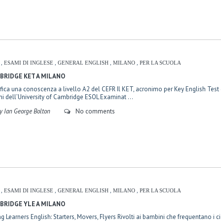
L
,
ESAMI DI INGLESE
,
GENERAL ENGLISH
,
MILANO
,
PER LA SCUOLA
BRIDGE KET A MILANO
ifica una conoscenza a livello A2 del CEFR Il KET, acronimo per Key English Test (
i dell’University of Cambridge ESOL Examinat ...
y Ian George Bolton
No comments
L
,
ESAMI DI INGLESE
,
GENERAL ENGLISH
,
MILANO
,
PER LA SCUOLA
BRIDGE YLE A MILANO
g Learners English: Starters, Movers, Flyers Rivolti ai bambini che frequentano i cic