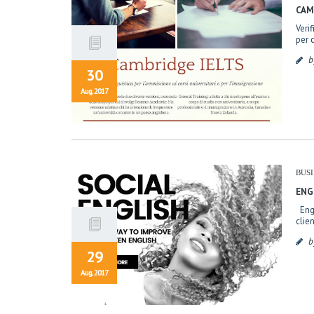
CAM
Veri
per 
b
30
Aug, 2017
BUS
ENG
Engl
clie
b
29
Aug, 2017