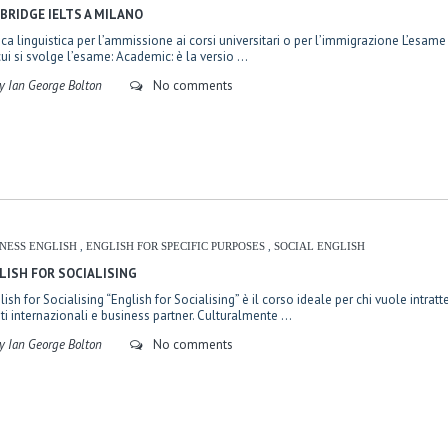
BRIDGE IELTS A MILANO
fica linguistica per l’ammissione ai corsi universitari o per l’immigrazione L’esa
cui si svolge l’esame: Academic: è la versio ...
y Ian George Bolton
No comments
INESS ENGLISH
,
ENGLISH FOR SPECIFIC PURPOSES
,
SOCIAL ENGLISH
LISH FOR SOCIALISING
ish for Socialising “English for Socialising” è il corso ideale per chi vuole intra
nti internazionali e business partner. Culturalmente ...
y Ian George Bolton
No comments