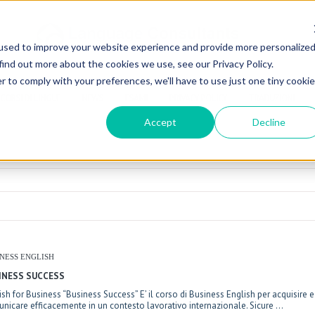
used to improve your website experience and provide more personalize
find out more about the cookies we use, see our Privacy Policy.
r to comply with your preferences, we'll have to use just one tiny cookie
CORSI DI LINGUE
NEWS
ESAMI
PRIVACY POLICY
TRADUZIONI
Accept
Decline
NESS ENGLISH
INESS SUCCESS
ish for Business “Business Success” E’ il corso di Business English per acquisire
nicare efficacemente in un contesto lavorativo internazionale. Sicure ...