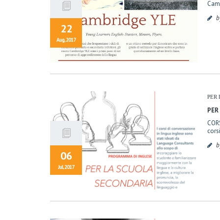
Camb
b
22
Aug, 2017
PER 
PER
CORS
cors
b
06
Jul, 2017