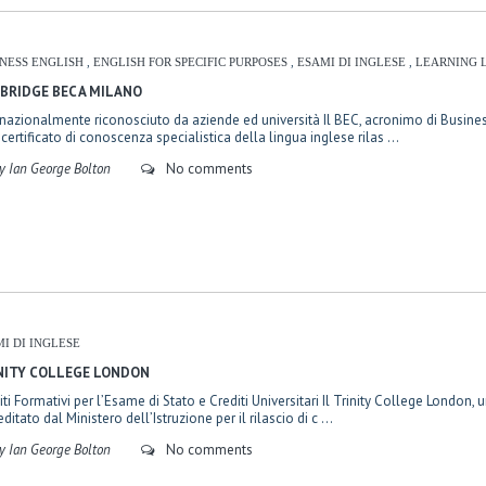
INESS ENGLISH
,
ENGLISH FOR SPECIFIC PURPOSES
,
ESAMI DI INGLESE
,
LEARNING
BRIDGE BEC A MILANO
rnazionalmente riconosciuto da aziende ed università Il BEC, acronimo di Business
 certificato di conoscenza specialistica della lingua inglese rilas ...
y Ian George Bolton
No comments
I DI INGLESE
NITY COLLEGE LONDON
iti Formativi per l’Esame di Stato e Crediti Universitari Il Trinity College London,
ditato dal Ministero dell’Istruzione per il rilascio di c ...
y Ian George Bolton
No comments