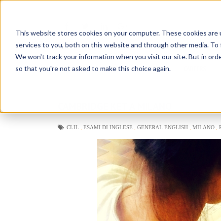
NO
COMMENTS
This website stores cookies on your computer. These cookies are 
services to you, both on this website and through other media. To 
OSE
We won't track your information when you visit our site. But in orde
so that you're not asked to make this choice again.
HOME
ABOUT
CONTATTACI
CAREERS
CAMBRIDGE KET A MILANO
CLIL
,
ESAMI DI INGLESE
,
GENERAL ENGLISH
,
MILANO
,