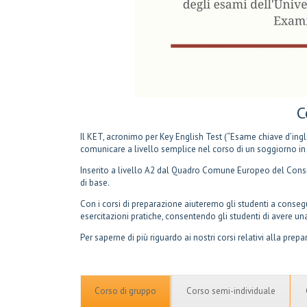
C
Il KET, acronimo per Key English Test (“Esame chiave d’ingl
comunicare a livello semplice nel corso di un soggiorno i
Inserito a livello A2 dal Quadro Comune Europeo del Consig
di base.
Con i corsi di preparazione aiuteremo gli studenti a consegui
esercitazioni pratiche, consentendo gli studenti di avere u
Per saperne di più riguardo ai nostri corsi relativi alla pre
Corso di gruppo
Corso semi-individuale