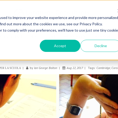
used to improve your website experience and provide more personalize
find out more about the cookies we use, see our Privacy Policy.
r to comply with your preferences, we'll have to use just one tiny cookie
CORSI DI LINGUE
NEWS
ESAMI
PRIVACY POLICY
TRADUZIONI
Accept
Decline
by
Ian George Bolton
Aug 22, 2017
Tags:
Cambridge
,
Corsi
PER LA SCUOLA